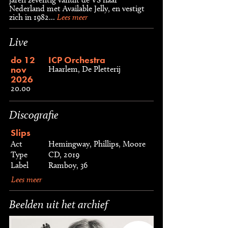
Nederland met Available Jelly, en vestigt
zich in 1982...
Lees meer
Live
do 12
ICP Orchestra
nov
Haarlem, De Pletterij
2026
20.00
Discografie
Slips
Act
Hemingway, Phillips, Moore
Type
CD, 2019
Label
Ramboy, 36
Lees meer
Beelden uit het archief