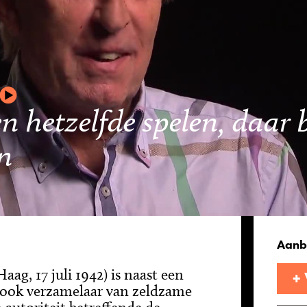
n hetzelfde spelen, daar 
en
Aanb
g, 17 juli 1942) is naast een
+
 ook verzamelaar van zeldzame