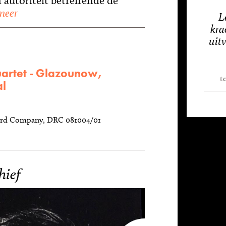
 autoriteit betreffende de
meer
L
kra
uit
artet - Glazounow,
t
al
rd Company, DRC 081004/01
hief