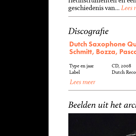
rietinstrumenten en een
geschiedenis van...
Lees 
Discografie
Dutch Saxophone Qu
Schmitt, Bozza, Pasc
Type en jaar
CD, 2008
Label
Dutch Reco
Lees meer
Beelden uit het arc