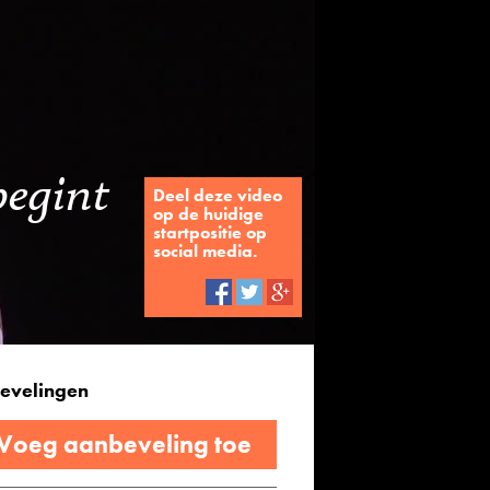
begint
Deel deze video
op de huidige
startpositie op
social media.
evelingen
 Voeg aanbeveling toe