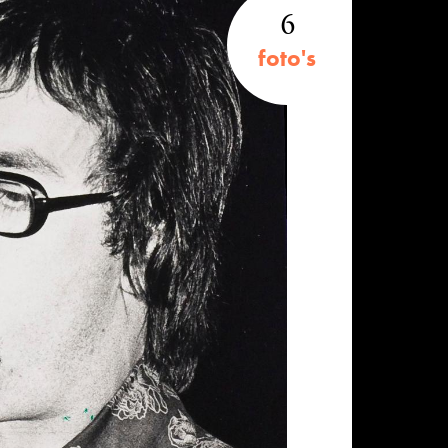
6
foto's