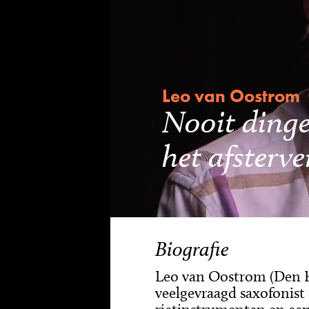
Leo van Oostrom
Nooit dinge
het afsterv
Biografie
Leo van Oostrom (Den Haa
veelgevraagd saxofonist