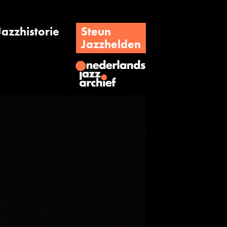
Jazzhistorie
Steun
Jazzhelden