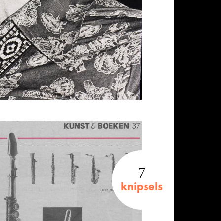
7
knipsels