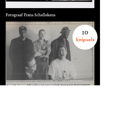
Fotograaf Frans Schellekens
10
knipsels