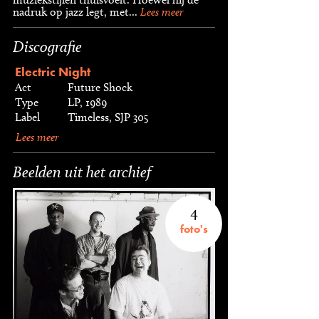
nadruk op jazz legt, met...
Lees meer
Discografie
Electric Night
Act
Future Shock
Type
LP, 1989
Label
Timeless, SJP 305
Lees meer
Beelden uit het archief
4
foto's