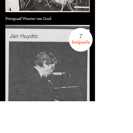
Fotograaf Wouter van Gool
7
knipsels