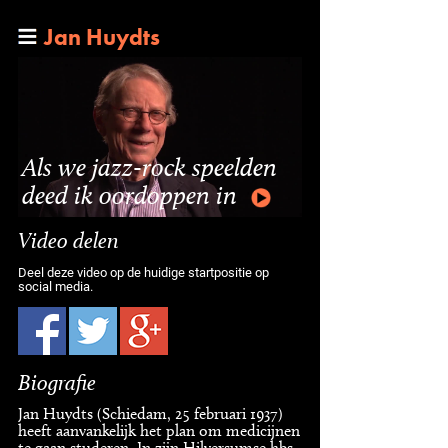
Jan Huydts
Als we jazz-rock speelden
deed ik oordoppen in
Video delen
Deel deze video op de huidige startpositie op
social media.
Biografie
Jan Huydts (Schiedam, 25 februari 1937)
heeft aanvankelijk het plan om medicijnen
te gaan studeren. In zijn Hilversumse hbs-