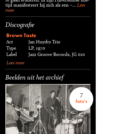
tijd manifesteert hij zich als een –...
Lees
meer
Discografie
Brown Taste
Act
Jan Huydts Trio
Type
LP, 1970
Label
Jazz Groove Records, JG 010
Lees meer
Beelden uit het archief
7
foto's