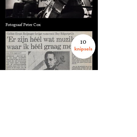
Fotograaf Peter Cox
10
knipsels