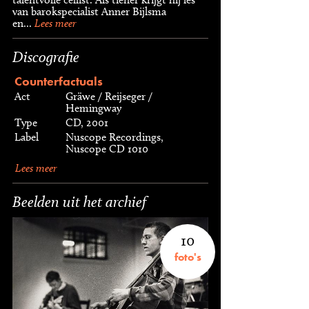
van barokspecialist Anner Bijlsma
en...
Lees meer
Discografie
Counterfactuals
Act
Gräwe / Reijseger /
Hemingway
Type
CD, 2001
Label
Nuscope Recordings,
Nuscope CD 1010
Lees meer
Beelden uit het archief
10
foto's