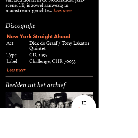
scene. Hij is zowel aanwezig in
mainstream-gerichte...
Lees meer
Discografie
New York Straight Ahead
Act
Dick de Graaf / Tony Lakatos
Quintet
Type
CD, 1995
Label
Challenge, CHR 70033
Lees meer
Beelden uit het archief
11
foto's