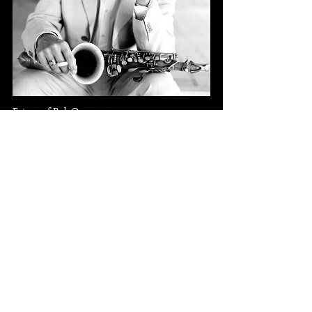
Fotograaf Rob Overmeer
11
knipsels
22-9-2005, Volkskrant (Koen Schouten)