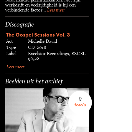
werkdrift en veelzijdigheid is hij een
verbindende factor...
Lees meer
Discografie
The Gospel Sessions Vol. 3
Act
Michelle David
Type
CD, 2018
Label
Excelsior Recordings, EXCEL
96528
Lees meer
Beelden uit het archief
9
foto's