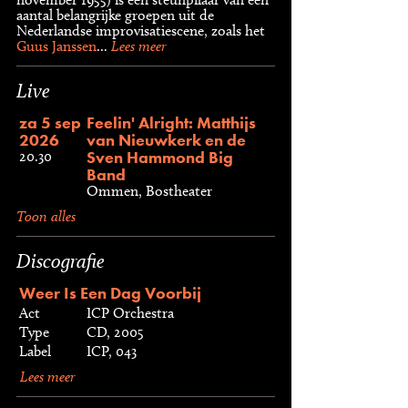
aantal belangrijke groepen uit de
Nederlandse improvisatiescene, zoals het
Guus Janssen
...
Lees meer
Live
za 5 sep
Feelin' Alright: Matthijs
2026
van Nieuwkerk en de
Sven Hammond Big
20.30
Band
Ommen, Bostheater
Toon alles
Discografie
Weer Is Een Dag Voorbij
Act
ICP Orchestra
Type
CD, 2005
Label
ICP, 043
Lees meer