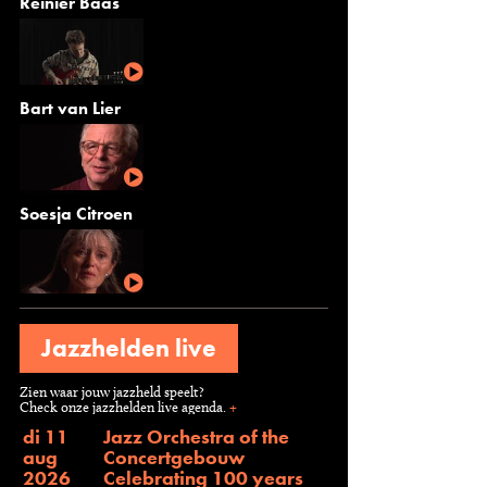
Reinier Baas
Bart van Lier
Soesja Citroen
Jazzhelden live
Zien waar jouw jazzheld speelt?
Check onze jazzhelden live agenda.
+
di 11
Jazz Orchestra of the
aug
Concertgebouw
2026
Celebrating 100 years