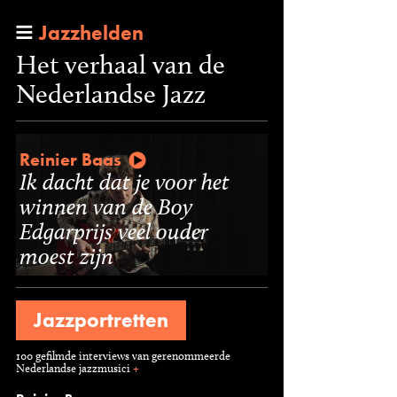
Jazzhelden
Het verhaal van de
Nederlandse Jazz
Reinier Baas
Ik dacht dat je voor het
winnen van de Boy
Edgarprijs veel ouder
moest zijn
Jazzportretten
100 gefilmde interviews van gerenommeerde
Nederlandse jazzmusici
+