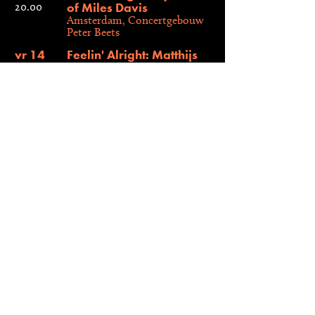
of Miles Davis
20.00
Amsterdam, Concertgebouw
Peter Beets
vr 14
Feelin' Alright: Matthijs
aug
van Nieuwkerk en de
2026
Sven Hammond Big
Band
20.30
Lochem, Open Air
Anton Goudsmit
vr 14
Chief Xian aTunde
aug
Adjuah & Jazz Orchestra
2026
of the Concertgebouw:
Celebrating 100 years
20.30
of Miles Davis
Valkenburg, Openluchttheater
Ilja Reijngoud
vr 14
Celebrating 100 years
aug
of Miles Davis ft. Chief
2026
Xian aTunde Adjuah
20.30
Valkenburg, Openluchttheater
Peter Beets