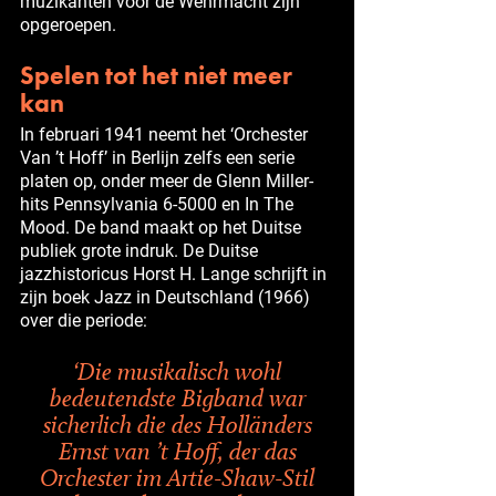
muzikanten voor de Wehrmacht zijn
opgeroepen.
Spelen tot het niet meer
kan
In februari 1941 neemt het ‘Orchester
Van ’t Hoff’ in Berlijn zelfs een serie
platen op, onder meer de Glenn Miller-
hits Pennsylvania 6-5000 en In The
Mood. De band maakt op het Duitse
publiek grote indruk. De Duitse
jazzhistoricus Horst H. Lange schrijft in
zijn boek Jazz in Deutschland (1966)
over die periode:
‘Die musikalisch wohl
bedeutendste Bigband war
sicherlich die des Holländers
Ernst van ’t Hoff, der das
Orchester im Artie-Shaw-Stil