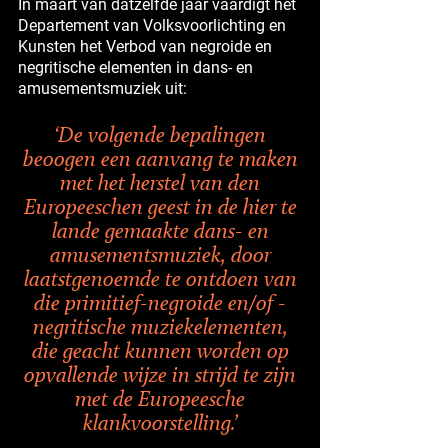
In maart van datzelfde jaar vaardigt het
Departement van Volksvoorlichting en
Kunsten het Verbod van negroide en
negritische elementen in dans- en
amusementsmuziek uit:
‘De volgende bepalingen
beoogen een aanvang te maken
met het herstel van den
Europeeschen geest in de hier te
lande gemaakte dans- en
amusementsmuziek, door
laatstgenoemde te ontdoen van
die primitief-negroide en/of -
negritische muziekelementen,
die geacht kunnen worden op
opvallende wijze in strijd te zijn
met de Europeesche
klankvoorstelling.’