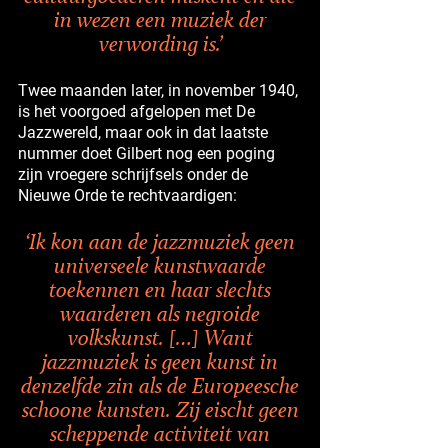
in wezen een muziek der
verwording is.’
Twee maanden later, in november 1940,
is het voorgoed afgelopen met De
Jazzwereld, maar ook in dat laatste
nummer doet Gilbert nog een poging
zijn vroegere schrijfsels onder de
Nieuwe Orde te rechtvaardigen:
‘Ik kon aan de jazzmuziek geen
universeele kunstwaarde
toekennen en haar slechts
waarderen als negroide
volkskunst. […] Want
jazzmuziek is geen kunst in
denzelfde zin als de Europeesche
schoone kunsten. Zij eischt geen
scheppende activiteit van