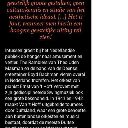
geestelijk groote gestalten, geen
cultuurkennis en studie van het
aesthetische ideaal. […] Het is
fout, wanneer men hierin een
hoogere geestelijke uiting wil
zien.’
Intussen groeit bij het Nederlandse
publiek de honger naar amusement en
vertier. The Ramblers van Theo Uden
Masman en de band van de Deense
entertainer Boyd Bachman vieren overal
in Nederland triomfen. Het orkest van
pianist Ernst van ’t Hoff verovert met
zijn gedisciplineerde Swingmuziek ook
een grote bekendheid. In 1941 en 1942
maakt Van ’t Hoff uitgebreide tournees
door Duitsland, waar een grote behoefte
aan buitenlandse orkesten en musici
bestaat, doordat de meeste Duitse