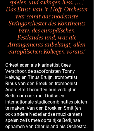
spielen und swingen liess. […]
Das Ernst-van-‘t-Hoff-Orchester
war somit das modernste
Swingorchester des Kontinents
bzw. des europäischen
Festlandes und, was die
Arrangements anbelangt, allen
europäischen Kollegen voraus.’
Orkestleden als klarinettist Cees
Verschoor, de saxofonisten Tonny
Helweg en Tinus Bruijn, trompettist
Rinus van den Broek en trombonist
André Smit benutten hun verblijf in
Berlijn om ook met Duitse en
internationale studiocombinaties platen
te maken. Van den Broek en Smit (en
ook andere Nederlandse muzikanten)
spelen zelfs mee op talrijke Berlijnse
opnamen van Charlie and his Orchestra.