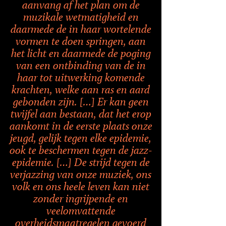
aanvang af het plan om de
muzikale wetmatigheid en
daarmede de in haar wortelende
vormen te doen springen, aan
het licht en daarmede de poging
van een ontbinding van de in
haar tot uitwerking komende
krachten, welke aan ras en aard
gebonden zijn. […] Er kan geen
twijfel aan bestaan, dat het erop
aankomt in de eerste plaats onze
jeugd, gelijk tegen elke epidemie,
ook te beschermen tegen de jazz-
epidemie. […] De strijd tegen de
verjazzing van onze muziek, ons
volk en ons heele leven kan niet
zonder ingrijpende en
veelomvattende
overheidsmaatregelen gevoerd