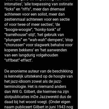
intonaties’, ‘alle toepassing van ostinate
“licks” en “riffs”, meer dan driemaal
achtereen voor een solist, meer dan
zestienmaal achtereen voor een sectie
of voor twee of meer secties’, ‘de
“boogie-woogie”, “honky-tonk” of
“barrelhouse”-stijl’, ‘het gebruik van
“plungers” en “wah-wah”-dempers’, ‘stop
“chorussen” voor slagwerk behalve voor
koperen bekkens’ en ‘het aanwenden
van een langdurig volgehouden
“offbeat”-effect’.
De anonieme auteur van de beschikking
is kennelijk uitstekend op de hoogte van
het jazz-idioom zowel als de jazz-
terminologie. Het is niemand anders
dan Will G. Gilbert, die hiermee na zijn
slotpublicaties inDe Jazzwereld dus de
daad bij het woord voegt. (Onder eigen
naam publiceert Gilbert in juni 1943 nog