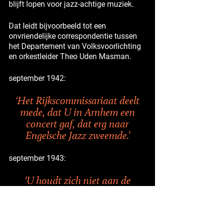
blijft lopen voor jazz-achtige muziek.
Dat leidt bijvoorbeeld tot een
onvriendelijke correspondentie tussen
het Departement van Volksvoorlichting
en orkestleider Theo Uden Masman.
september 1942:
‘Het Rijkscommissariaat deelt
mede, dat U in Arnhem een
concert gaf, dat erg naar
Engelsche Jazz zweemde.’
september 1943:
‘U houdt zich niet aan de
voorschriften betreffende den
negerstijl der dansmuziek.’