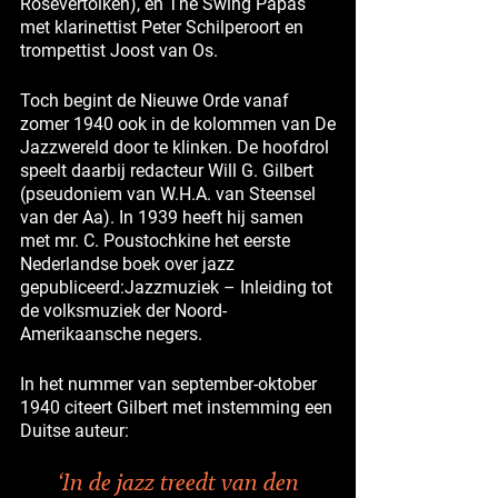
Rosevertolken), en The Swing Papas
met klarinettist Peter Schilperoort en
trompettist Joost van Os.
Toch begint de Nieuwe Orde vanaf
zomer 1940 ook in de kolommen van De
Jazzwereld door te klinken. De hoofdrol
speelt daarbij redacteur Will G. Gilbert
(pseudoniem van W.H.A. van Steensel
van der Aa). In 1939 heeft hij samen
met mr. C. Poustochkine het eerste
Nederlandse boek over jazz
gepubliceerd:Jazzmuziek – Inleiding tot
de volksmuziek der Noord-
Amerikaansche negers.
In het nummer van september-oktober
1940 citeert Gilbert met instemming een
Duitse auteur:
‘In de jazz treedt van den