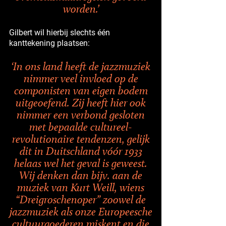
worden.’
Gilbert wil hierbij slechts één
kanttekening plaatsen:
‘In ons land heeft de jazzmuziek
nimmer veel invloed op de
componisten van eigen bodem
uitgeoefend. Zij heeft hier ook
nimmer een verbond gesloten
met bepaalde cultureel-
revolutionaire tendenzen, gelijk
dit in Duitschland vóór 1933
helaas wel het geval is geweest.
Wij denken dan bijv. aan de
muziek van Kurt Weill, wiens
“Dreigroschenoper” zoowel de
jazzmuziek als onze Europeesche
cultuurgoederen miskent en die